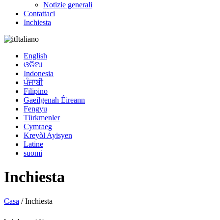
Notizie generali
Contattaci
Inchiesta
Italiano
English
ଓଡିଆ
Indonesia
ਪੰਜਾਬੀ
Filipino
Gaeilgenah Éireann
Fengyu
Türkmenler
Cymraeg
Kreyòl Ayisyen
Latine
suomi
Inchiesta
Casa
/ Inchiesta